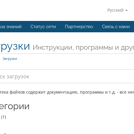
Русский
за знаний
Статус сети
Партнерство
Связь с нами
грузки
Инструкции, программы и дру
Загрузки
ека файлов содержит документацию, программы и т.д. - все не
егории
(1)