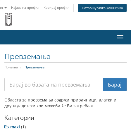
an
Најава на профил
Креирај профил
Потрошувачка кошничка
Вклу
ја
нави
Превземања
Почетна
Превземања
Областа за превземања содржи прирачници, алатки и
други дадотеки кои можеби ќе Ви затребаат.
Категории
maxi
(1)