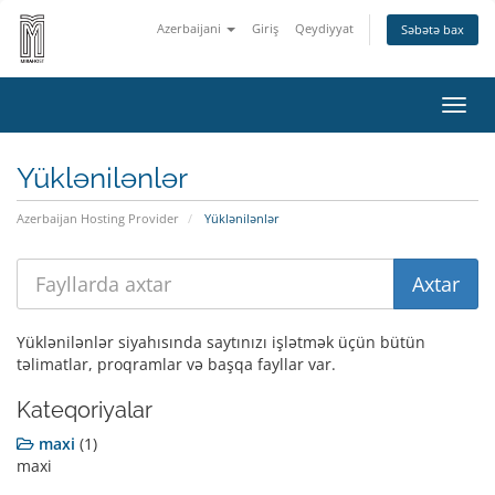
Azerbaijani
Giriş
Qeydiyyat
Səbətə bax
Naviq
keçid
Yüklənilənlər
Azerbaijan Hosting Provider
Yüklənilənlər
Yüklənilənlər siyahısında saytınızı işlətmək üçün bütün
təlimatlar, proqramlar və başqa fayllar var.
Kateqoriyalar
maxi
(1)
maxi