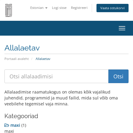
Estonian
Logi sisse
Registreeri
Vaata ostukorvi
Lülit
navig
Allalaetav
Portaali avaleht
Allalaetav
Allalaadimise raamatukogus on olemas kõik vajalikud
juhendid, programmid ja muud failid, mida sul võib oma
veebilehe tegemisel vaja minna.
Kategooriad
maxi
(1)
maxi