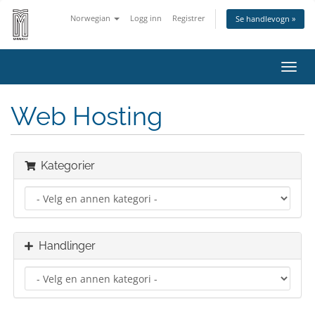
Norwegian
Logg inn
Registrer
Se handlevogn »
Bytt
navig
Web Hosting
Kategorier
Handlinger