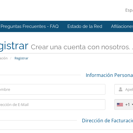
Esp
Preguntas Frecuentes - FAQ
Estado de la Red
Afiliacione
istrar
Crear una cuenta con nosotros. . 
ación
Registrar
Información Persona
+1
Dirección de Facturac