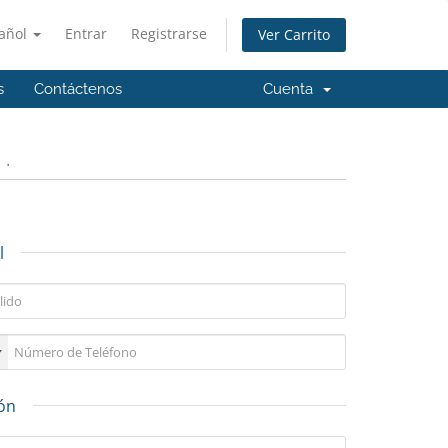
añol
Entrar
Registrarse
Ver Carrito
s
Contáctenos
Cuenta
.
l
ión