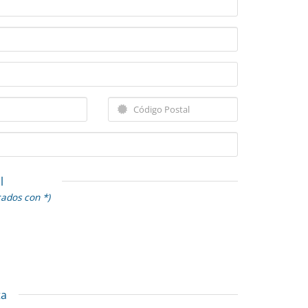
l
cados con *)
ta