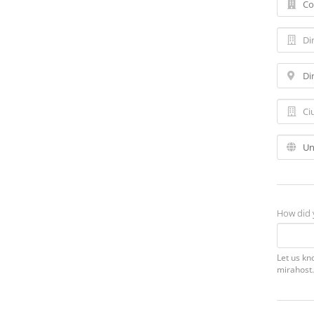
How did 
Let us kn
mirahost.