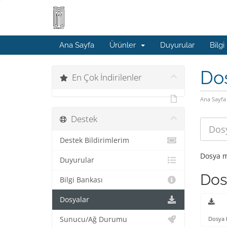
Ana Sayfa
Ürünler
Duyurular
Bilgi
Do
En Çok İndirilenler
Ana Sayfa
Destek
Destek Bildirimlerim
Dosya m
Duyurular
Dos
Bilgi Bankası
Dosyalar
Sunucu/Ağ Durumu
Dosya 