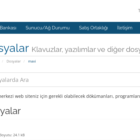
 Bankası
Sunucu/Ağ Durumu
Satış Ortaklığı
İletişim
syalar
Klavuzlar, yazılımlar ve diğer dos
Dosyalar
maxi
erkezi web siteniz için gerekli olabilecek dökümanları, programları
yalar
Boyutu: 24.1 kB