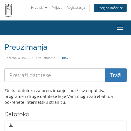
Hrvatski
Prijava
Registtracija
Pregled košarice
Preba
navig
Preuzimanja
Početna WHMCS
Preuzimanja
maxi
Zbirka datoteka za preuzimanje sadrži sva uputstva,
programe i druge datoteke koje Vam mogu zatrebati da
pokrenete internetsku stranicu.
Datoteke