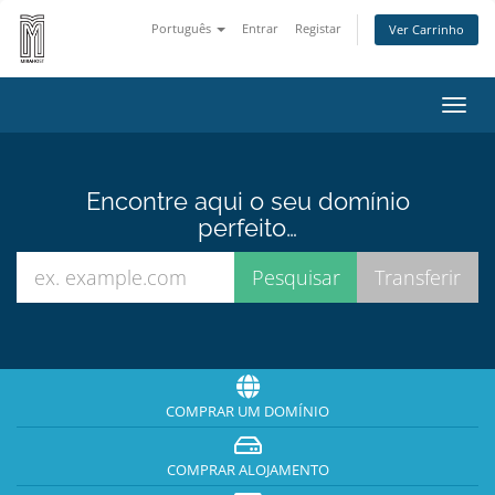
Português
Entrar
Registar
Ver Carrinho
Alter
nave
Encontre aqui o seu domínio
perfeito…
COMPRAR UM DOMÍNIO
COMPRAR ALOJAMENTO