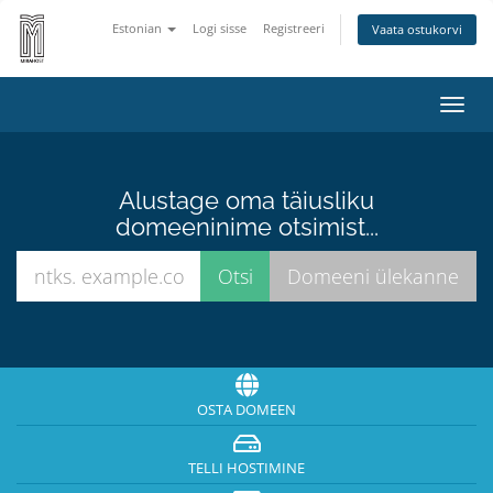
Estonian
Logi sisse
Registreeri
Vaata ostukorvi
Lülit
navig
Alustage oma täiusliku
domeeninime otsimist...
OSTA DOMEEN
TELLI HOSTIMINE