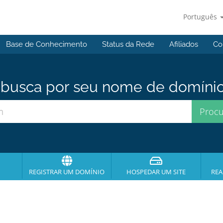
Português
Base de Conhecimento
Status da Rede
Afiliados
Co
usca por seu nome de domínio p
REGISTRAR UM DOMÍNIO
HOSPEDAR UM SITE
REA