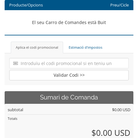
Producte/Opcions
Preu/Cicle
El seu Carro de Comandes està Buit
Aplica el codi promocional
Estimació d'impostos
Validar Codi >>
Sumari de Comanda
subtotal
$0.00 USD
Totals
$0.00 USD