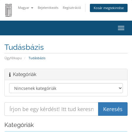
Magyar
Bejelentkezés
Regisztráció
Kosár megtekintése
Váltá
a
navig
Tudásbázis
Ügyfélkapu
Tudásbázis
Kategóriák
Kategóriák