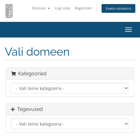
Estonian
Logi sisse
Registreeri
Vaata ostukorvi
Lülit
navig
Vali domeen
Kategooriad
Tegevused