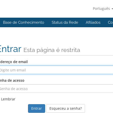
Português
Base de Conhecimento
Status da Rede
Afiliados
Co
Entrar
Esta página é restrita
dereço de email
nha de acesso
Lembrar
Esqueceu a senha?