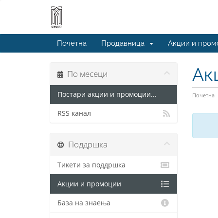
Почетна
Продавница
Акции и пром
Ак
По месеци
Постари акции и промоции...
Почетна
RSS канал
Поддршка
Тикети за поддршка
Акции и промоции
База на знаења