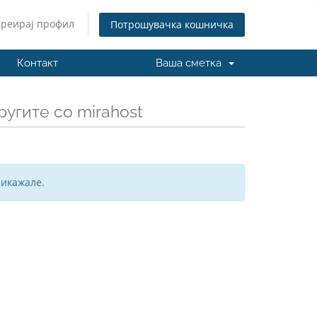
Креирај профил
Потрошувачка кошничка
Контакт
Ваша сметка
ругите со mirahost
рикажале.