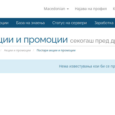
Macedonian
Најава на профил
оции
База на знаења
Статус на сервери
Заработка
ции и промоции
секогаш пред д
Акции и промоции
Постари акции и промоции
Нема известувања кои би се п