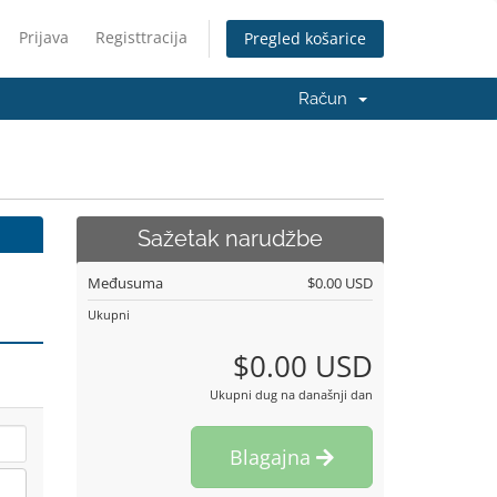
Prijava
Registtracija
Pregled košarice
Račun
Sažetak narudžbe
Međusuma
$0.00 USD
Ukupni
$0.00 USD
Ukupni dug na današnji dan
Blagajna