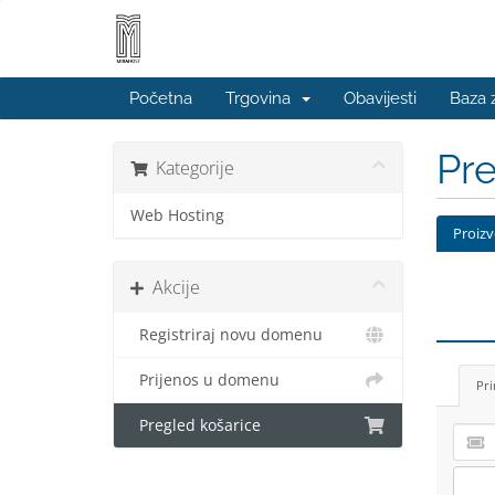
Početna
Trgovina
Obavijesti
Baza 
Pre
Kategorije
Web Hosting
Proizv
Akcije
Registriraj novu domenu
Prijenos u domenu
Pri
Pregled košarice