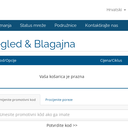
Hrvatski
znanja
Status mreže
Podružnice
Kontaktirajte nas
gled & Blagajna
od/Opcije
Cijena/Ciklus
Vaša košarica je prazna
mijenite promotivni kod
Procijenite poreze
Potvrdite kod >>