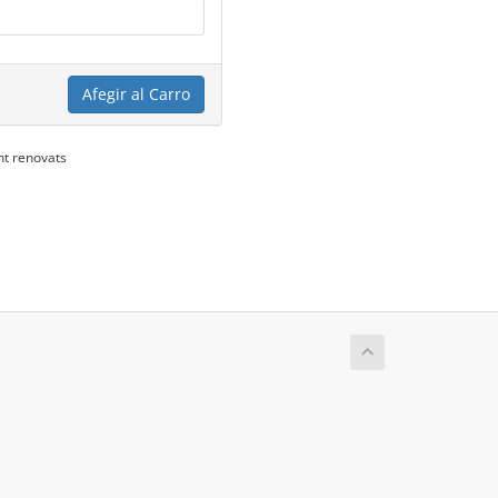
Afegir al Carro
nt renovats