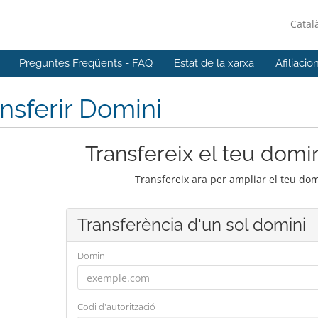
Catal
Preguntes Freqüents - FAQ
Estat de la xarxa
Afiliacio
nsferir Domini
Transfereix el teu domin
Transfereix ara per ampliar el teu do
Transferència d'un sol domini
Domini
Codi d'autorització