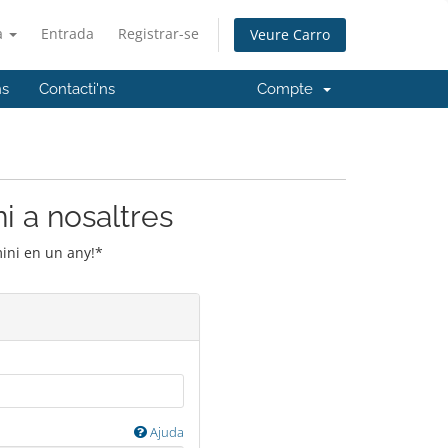
à
Entrada
Registrar-se
Veure Carro
ns
Contacti'ns
Compte
i a nosaltres
mini en un any!*
Ajuda